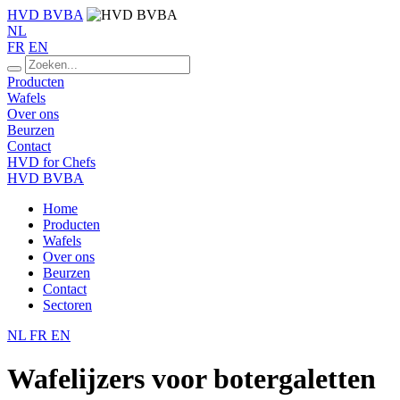
HVD BVBA
NL
FR
EN
Producten
Wafels
Over ons
Beurzen
Contact
HVD for Chefs
HVD BVBA
Home
Producten
Wafels
Over ons
Beurzen
Contact
Sectoren
NL
FR
EN
Wafelijzers voor botergaletten